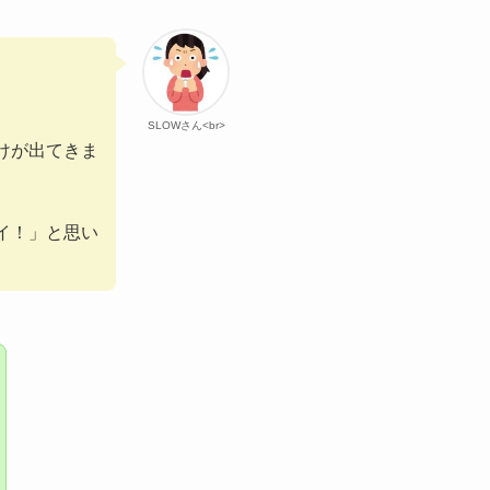
SLOWさん<br>
けが出てきま
イ！」と思い