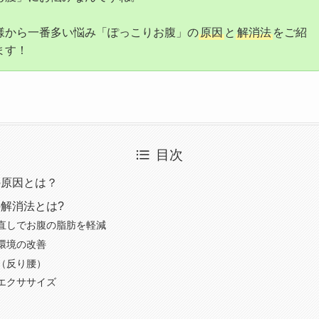
様から一番多い悩み「ぽっこりお腹」の
原因
と
解消法
をご紹
ます！
目次
の原因とは？
解消法とは?
直しでお腹の脂肪を軽減
環境の改善
（反り腰）
エクササイズ