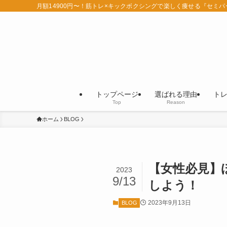
月額14900円〜！筋トレ×キックボクシングで楽しく痩せる『セミ
トップページ
選ばれる理由
ト
Top
Reason
ホーム
BLOG
【女性必見】
2023
9/13
しよう！
2023年9月13日
BLOG